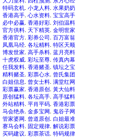
大刀皇料
.
四柱预测
.
东方心经
特码玄机
.
小龙人料
.
水果奶奶
香港高手
.
心水资料
.
宝宝高手
必中必赢
.
香港好彩
.
刘伯温料
官方供料
.
天下精英
.
金明世家
香港官方
.
彩券公司
.
百万富翁
凤凰马经
.
各坛精料
.
特区天顺
博发世家
.
高手杀料
.
蓝月亮料
十虎权威
.
彩坛至尊
.
传真內幕
任我发料
.
香港赌圣
.
镇坛之宝
精料赌圣
.
彩票心水
.
曾氏集团
白姐信息
.
曾女士料
.
满堂红网
彩票赢家
.
香港原创
.
黃大仙料
原创猛料
.
各坛高手
.
高手猛料
外站精料
.
平肖平码
.
香港彩票
马会绝杀
.
金多宝网
.
鬼谷子网
管家婆网
.
曾道原创
.
白姐最准
赛马会料
.
固定规律
.
解说彩票
买码建议
.
彩票茶话
.
特码规律