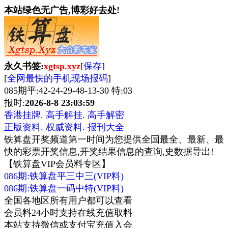
本站绿色无广告,博彩好去处!
永久书签:
xgtsp.xyz
[
保存
]
[
全网最快的手机现场报码
]
085期平:42-24-29-48-13-30 特:03
报时:
2026-8-8 23:03:59
香港挂牌
.
高手解挂
.
高手解密
正版资料
.
权威资料
.
报刊大全
铁算盘开奖频道第一时间为您提供全国最全、最新、最
快的彩票开奖信息,开奖结果信息的查询,史数据导出!
【铁算盘VIP会员料专区】
086期:铁算盘平三中三(VIP料)
086期:铁算盘一码中特(VIP料)
全国各地区所有用户都可以查看
会员料24小时支持在线充值取料
本站支持微信或支付宝充值入会